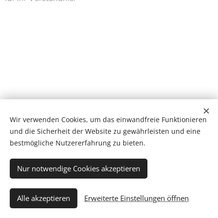
Wir verwenden Cookies, um das einwandfreie Funktionieren
und die Sicherheit der Website zu gewährleisten und eine
bestmögliche Nutzererfahrung zu bieten.
Praxis für ganzheitliche Medizin Hamburg-Stellingen, Kieler Straße
Nur notwendige Cookies akzeptieren
413, 22525 Hamburg
Datenschutz
-
Impressum
Alle akzeptieren
Erweiterte Einstellungen öffnen
Cookies