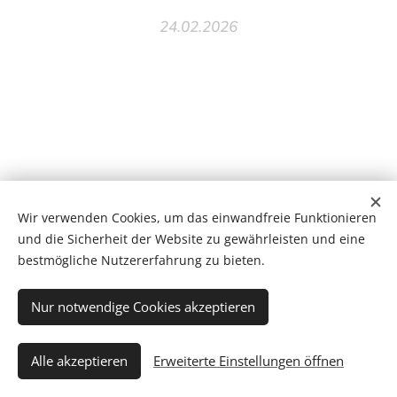
24.02.2026
Wir verwenden Cookies, um das einwandfreie Funktionieren
und die Sicherheit der Website zu gewährleisten und eine
bestmögliche Nutzererfahrung zu bieten.
Praxis für ganzheitliche Medizin Hamburg-Stellingen, Kieler Straße
Nur notwendige Cookies akzeptieren
413, 22525 Hamburg
Datenschutz
-
Impressum
Alle akzeptieren
Erweiterte Einstellungen öffnen
Cookies